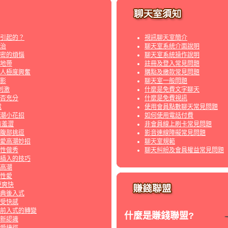
引起的？
視訊聊天室簡介
治
聊天室系統介面說明
密的煩惱
聊天室系統操作說明
地帶
註冊及登入常見問題
人極度興奮
購點及繳款常見問題
影
聊天室一般問題
刺激
什麼是免費文字聊天
否充分
什麼是免費視訊
電
使用會員點數聊天常見問題
潮小花招
如何使用電話付費
該羞澀
非會員線上刷卡常見問題
腹部挑逗
影音連線障礙常見問題
愛高潮妙招
聊天室規範
?性做秀
聊天糾紛及會員權益常見問題
插入的技巧
高潮
性愛
更爽快
典後入式
受快感
前入式的轉變
什麼是賺錢聯盟?
新認識