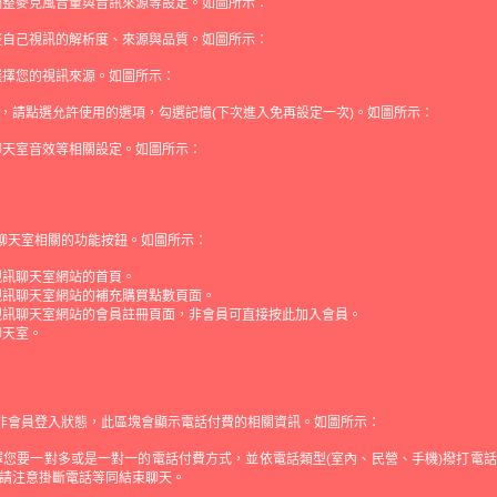
調整麥克風音量與音訊來源等設定。如圖所示：
整自己視訊的解析度、來源與品質。如圖所示：
選擇您的視訊來源。如圖所示：
，請點選允許使用的選項，勾選記憶(下次進入免再設定一次)。如圖所示：
聊天室音效等相關設定。如圖所示：
 聊天室相關的功能按鈕。如圖所示：
視訊聊天室網站的首頁。
視訊聊天室網站的補充購買點數頁面。
視訊聊天室網站的會員註冊頁面，非會員可直接按此加入會員。
聊天室。
 非會員登入狀態，此區塊會顯示電話付費的相關資訊。如圖所示：
擇您要一對多或是一對一的電話付費方式，並依電話類型(室內、民營、手機)撥打電
請注意掛斷電話等同結束聊天。