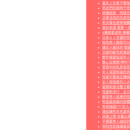
當女上位套不緊陰
熟女們的接吻千奇
欲擒故縱：快感也
活學活用的完美性
男女聲色遊樂場觸
美妙高潮 需要一
4種做愛姿勢 哪
日本ＡＶ女優的性
吸吮男人胸部可以
讓女人瘋狂的“做愛
怎樣判斷性刺激是
野外做愛給成年人
春心在微微“呻吟”
發育中的乳房易受
女人渴望和諧的肉
性愛中要相互轉換
女人常做愛的八大
磨擦刺激法雙方都
性愛新流行：全力
最受男人追捧的性
吻是最美麗的肢體
有效抽插???女人
幾招讓老夫老妻房
床第之間 含蓄比
不需要男人抽送的
保持性慾維護器官