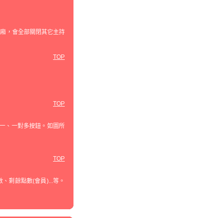
包廂，會全部關閉其它主持
TOP
TOP
對一、一對多按鈕。如圖所
TOP
餘點數(會員)...等。