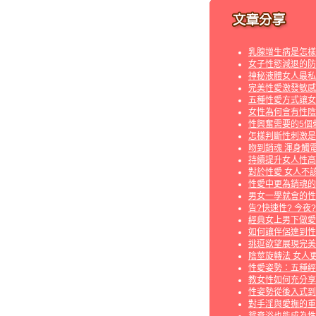
乳腺增生病是怎樣
女子性慾減退的防
神秘液體女人最私
完美性愛激發敏感
五種性愛方式讓女
女性為何會有性陰
性興奮需要的5個
怎樣判斷性刺激是
吻到銷魂 渾身觸
持續提升女人性高
對於性愛 女人不
性愛中更為銷魂的
男女一學就會的性
告?快速性? 今夜
經典女上男下做愛
如何讓伴侶達到性
挑逗欲望展現完美
陰莖旋轉法 女人
性愛姿勢：五種經
教女性如何充分享
性姿勢從後入式到
對手淫與愛撫的重