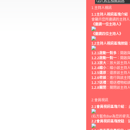
(10) 其它相關資訊
1.主持人視訊
1.1主持人視訊區塊介紹
會顯示您所邀請的主持人
《邀請一位主持人》
《邀請四位主持人》
1.2主持人視訊區塊按鈕
1.2.1啟動一對多
：開啟
1.2.2啟動一對一
：開啟
1.2.3放大
：放大該主持
1.2.4縮小
：縮小該主持
1.2.5還原
：還原該主持
1.2.6密談
：進行與該主
1.2.7送禮
：贈送禮物給
1.2.8關閉
：關閉該主持人
2.會員視訊
2.1會員視訊區塊介紹
：
(右方藍色Bar為您的麥
2.2會員視訊區塊按鈕
：