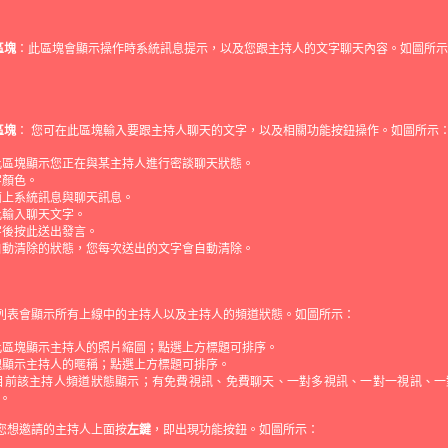
區塊
：此區塊會顯示操作時系統訊息提示，以及您跟主持人的文字聊天內容。如圖所示
區塊
： 您可在此區塊輸入要跟主持人聊天的文字，以及相關功能按鈕操作。如圖所示
此區塊顯示您正在與某主持人進行密談聊天狀態。
字顏色。
面上系統訊息與聊天訊息。
此輸入聊天文字。
字後按此送出發言。
自動清除的狀態，您每次送出的文字會自動清除。
此列表會顯示所有上線中的主持人以及主持人的頻道狀態。如圖所示：
此區塊顯示主持人的照片縮圖；點選上方標題可排序。
塊顯示主持人的暱稱；點選上方標題可排序。
目前該主持人頻道狀態顯示；有免費視訊、免費聊天、一對多視訊、一對一視訊、一
。
在您想邀請的主持人上面按
左鍵
，即出現功能按鈕。如圖所示：