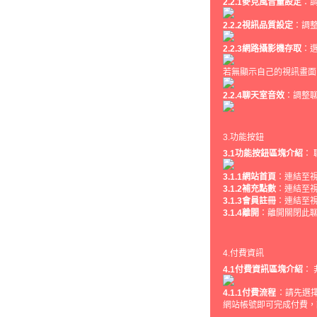
2.2.1麥克風音量設定
：
2.2.2視訊品質設定
：調
2.2.3網路攝影機存取
：
若無顯示自己的視訊畫面
2.2.4聊天室音效
：調整
3.功能按鈕
3.1功能按鈕區塊介紹
：
3.1.1網站首頁
：連結至
3.1.2補充點數
：連結至
3.1.3會員註冊
：連結至
3.1
.4
離開
：離開關閉此
4.付費資訊
4.1付費資訊區塊介紹
：
4.1.1付費流程
：請先選
網站帳號即可完成付費，