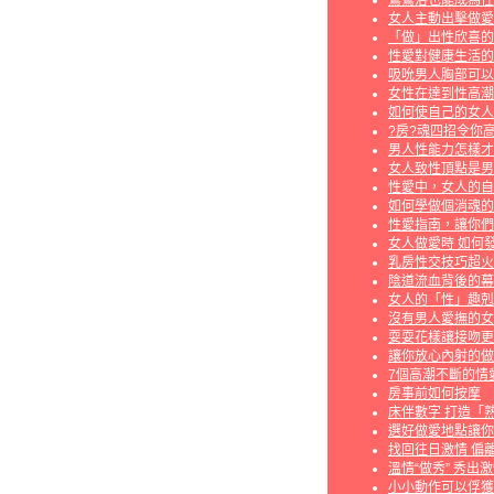
鴛鴦浴也能成為性
女人主動出擊做愛
「做」出性欣喜的
性愛對健康生活的
吸吮男人胸部可以
女性在達到性高潮
如何使自己的女人
?房?魂四招令你高
男人性能力怎樣才
女人致性頂點是男
性愛中，女人的自
如何學做個消魂的
性愛指南，讓你們
女人做愛時 如何
乳房性交技巧超火
陰道流血背後的幕
女人的「性」趣剋
沒有男人愛撫的女
耍耍花樣讓接吻更
讓你放心內射的做
7個高潮不斷的情
房事前如何按摩
床伴數字 打造「
選好做愛地點讓你
找回往日激情 偏
溫情“做秀” 秀出
小小動作可以俘獲