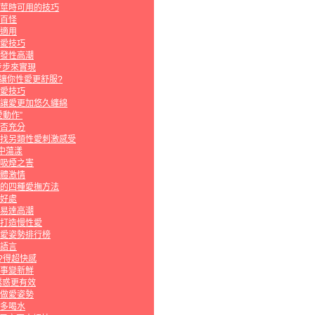
莖時可用的技巧
百怪
適用
愛技巧
發性高潮
步步來實現
種讓你性愛更舒服?
愛技巧
讓愛更加悠久纏綿
動作”
否充分
找另類性愛刺激感受
中蕩漾
吸煙之害
體激情
的四種愛撫方法
好處
易達高潮
打造慢性愛
愛姿勢排行榜
語言
?得超快感
事變新鮮
誘惑更有效
做愛姿勢
多喝水