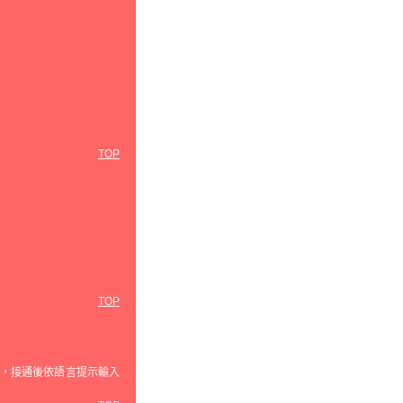
TOP
TOP
話，接通後依語言提示輸入